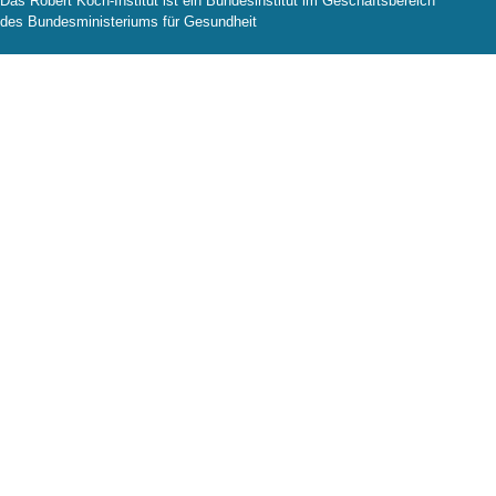
Das Robert Koch-Institut ist ein Bundesinstitut im Geschäftsbereich
des Bundesministeriums für Gesundheit