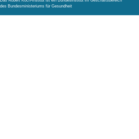
Das Robert Koch-Institut ist ein Bundesinstitut im Geschäftsbereich
des Bundesministeriums für Gesundheit